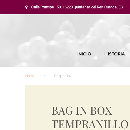
S
Calle Príncipe 153, 16220 Quintanar del Rey, Cuenca, ES
k
i
p
t
o
c
o
n
INICIO
HISTORIA
t
e
n
Home
/
Bag In Box
t
B
a
g
BAG IN BOX
I
TEMPRANILLO
n