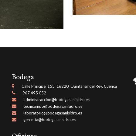
Bodega
Calle Príncipe, 153, 16220, Quintanar del Rey, Cuenca
967 495 052
administraccion@bodegasanisidro.es
tecnicampo@bodegasanisidro.es
laboratorio@bodegasanisidro.es
gerencia@bodegasansidro.es