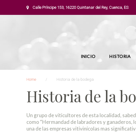
S
Calle Príncipe 153, 16220 Quintanar del Rey, Cuenca, ES
k
i
p
t
o
c
o
n
INICIO
HISTORIA
t
e
n
Home
/
Historia de la bodega
t
Historia de la b
H
i
s
Un grupo de viticultores de esta localidad, sab
t
como “Hermandad de labradores y ganaderos, lo q
o
una de las empresas vitivinícolas mas significati