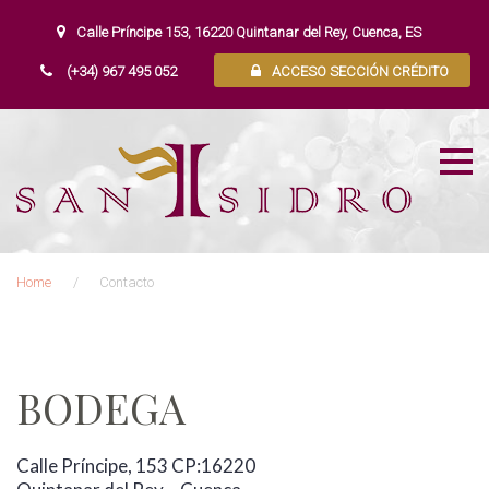
S
k
Calle Príncipe 153, 16220 Quintanar del Rey, Cuenca, ES
i
(+34) 967 495 052
ACCESO SECCIÓN CRÉDITO
p
t
o
c
o
n
t
e
n
Home
/
Contacto
t
C
o
n
BODEGA
t
a
c
Calle Príncipe, 153 CP:16220
t