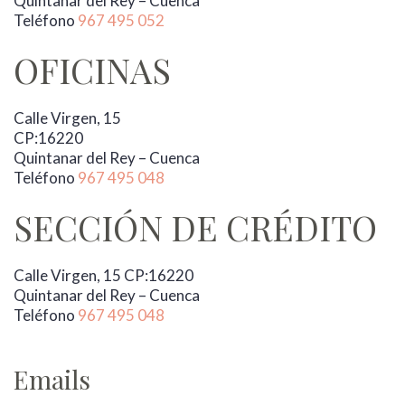
Quintanar del Rey – Cuenca
o
Teléfono
967 495 052
OFICINAS
Calle Virgen, 15
CP:16220
Quintanar del Rey – Cuenca
Teléfono
967 495 048
SECCIÓN DE CRÉDITO
Calle Virgen, 15 CP:16220
Quintanar del Rey – Cuenca
Teléfono
967 495 048
.
Emails