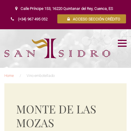
S
k
Calle Príncipe 153, 16220 Quintanar del Rey, Cuenca, ES
i
(+34) 967 495 052
ACCESO SECCIÓN CRÉDITO
p
t
o
c
o
n
t
e
n
Home
/
Vino embotellado
t
V
i
n
MONTE DE LAS
o
e
MOZAS
m
b