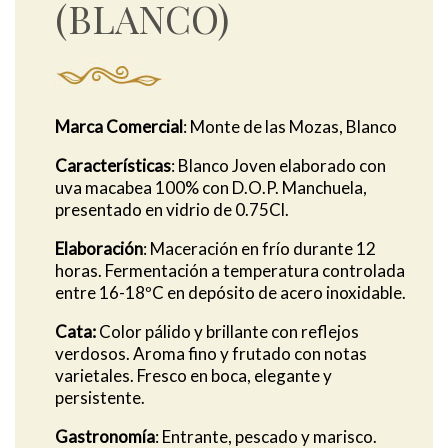
(BLANCO)
o
t
e
l
l
Marca Comercial
: Monte de las Mozas, Blanco
a
d
Características
: Blanco Joven elaborado con
o
uva macabea 100% con D.O.P. Manchuela,
presentado en vidrio de 0.75Cl.
Elaboración
: Maceración en frío durante 12
horas. Fermentación a temperatura controlada
entre 16-18ºC en depósito de acero inoxidable.
Cata:
Color pálido y brillante con reflejos
verdosos. Aroma fino y frutado con notas
varietales. Fresco en boca, elegante y
persistente.
Gastronomía
: Entrante, pescado y marisco.